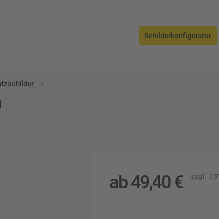
Schilderkonfigurator
atzschilder
0
ab
49,40
€
zzgl. 1