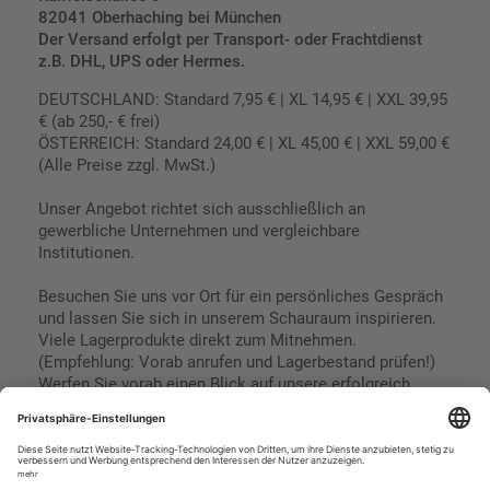
82041 Oberhaching bei München
Der Versand erfolgt per Transport- oder Frachtdienst
z.B. DHL, UPS oder Hermes.
DEUTSCHLAND: Standard 7,95 € | XL 14,95 € | XXL 39,95
€ (ab 250,- € frei)
ÖSTERREICH: Standard 24,00 € | XL 45,00 € | XXL 59,00 €
(Alle Preise zzgl. MwSt.)
Unser Angebot richtet sich ausschließlich an
gewerbliche Unternehmen und vergleichbare
Institutionen.
Besuchen Sie uns vor Ort für ein persönliches Gespräch
und lassen Sie sich in unserem Schauraum inspirieren.
Viele Lagerprodukte direkt zum Mitnehmen.
(Empfehlung: Vorab anrufen und Lagerbestand prüfen!)
Werfen Sie vorab einen Blick auf unsere erfolgreich
umgesetzten Referenzen & Projekte.
Geschäftsbedingungen
Paypal