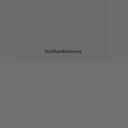
Stahlbandhalterung
Gestalten Sie Ihr eigenes Schild mit unserem Konfigurator
"Schild-O-Mat"
Erstellen Sie schnell und