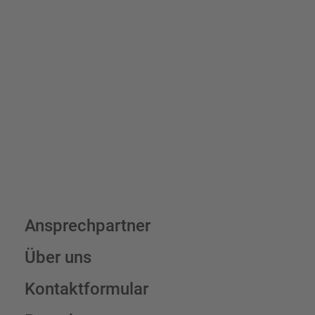
Bis zu einem Online-Bestellwert von 250,- € (exkl. MwSt.)
verrechnen wir eine Verpackungs- und Versandpauschale von
7,95 € (exkl. MwSt.) , darüber erfolgt der Versand fracht- und
verpackungsfrei.
Schilderkonfigurator
Ansprechpartner
Über uns
Kontaktformular