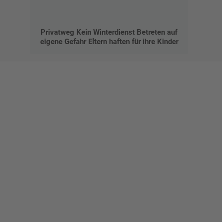
Privatweg Kein Winterdienst Betreten auf
eigene Gefahr Eltern haften für ihre Kinder
Gestalten Sie Ihr eigenes Schild mit unserem Konfigurator
"Schild-O-Mat"
Erstellen Sie schnell und
einfach Ihre individuellen
Schilder und Aufkleber.