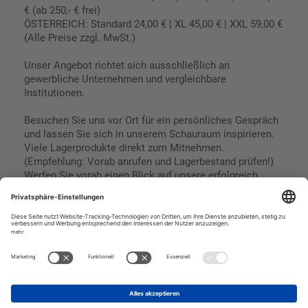
€ (ab 250,- € frei)
ÖSTERREICH: Standard 24,00 € | XL 45,00 € | XXL 59,00 €
(Alle Preise zzgl. MwSt.)
Unser Angebot richtet sich ausschließlich an
gewerbliche Unternehmen und vergleichbare
Institutionen.
Besuchen Sie uns vor Ort für ein persönliches Gespräch
und lassen Sie sich in unserem Schauraum inspirieren.
Viele Lagerprodukte direkt zum Mitnehmen.
(Empfehlung: Vorab anrufen und Lagerbestand prüfen!)
Werfen Sie vorab einen Blick auf unsere erfolgreich
umgesetzten Referenzen & Projekte.
Geschäftsbedingungen
Paypal
Impressum
SEPA Lastschrift
Datenschutz
Kreditkarte
Vorkasse
Rechnungskauf