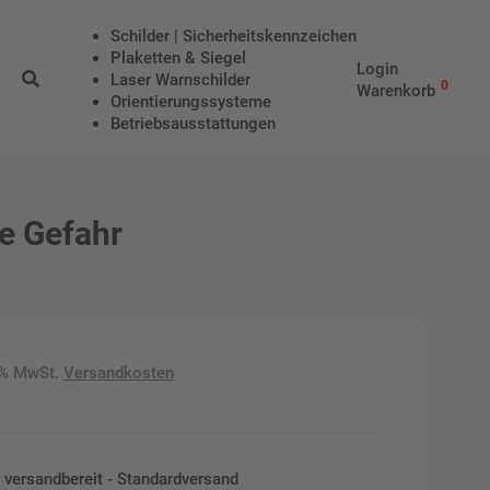
Schilder | Sicherheitskennzeichen
Plaketten & Siegel
Login
Laser Warnschilder
0
Warenkorb
Orientierungssysteme
Betriebs­aus­stattungen
ne Gefahr
9% MwSt.
Versandkosten
en versandbereit - Standardversand