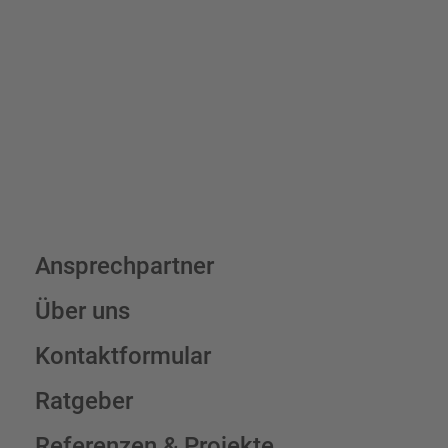
7,95 € (exkl. MwSt.) , darüber erfolgt der Versand fracht- und
verpackungsfrei.
Schilderkonfigurator
Ansprechpartner
Über uns
Kontaktformular
Ratgeber
Referenzen & Projekte