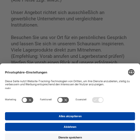
(Alle Preise zzgl. MwSt.)
Unser Angebot richtet sich ausschließlich an
gewerbliche Unternehmen und vergleichbare
Institutionen.
Besuchen Sie uns vor Ort für ein persönliches Gespräch
und lassen Sie sich in unserem Schauraum inspirieren.
Viele Lagerprodukte direkt zum Mitnehmen.
(Empfehlung: Vorab anrufen und Lagerbestand prüfen!)
Werfen Sie vorab einen Blick auf unsere erfolgreich
umgesetzten Referenzen & Projekte.
Geschäftsbedingungen
Paypal
Impressum
SEPA Lastschrift
Datenschutz
Kreditkarte
Vorkasse
Rechnungskauf