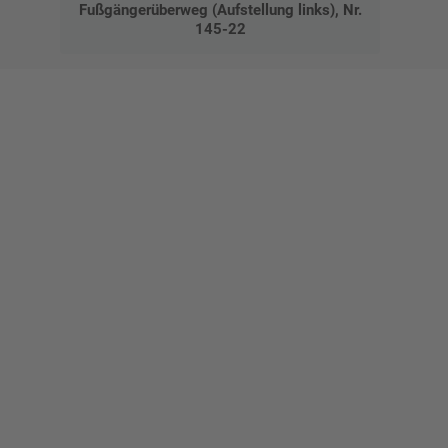
Fußgängerüberweg (Aufstellung links), Nr.
145-22
Gestalten Sie Ihr eigenes Schild mit unserem Konfigurator
"Schild-O-Mat"
Erstellen Sie schnell und
einfach Ihre individuellen
Schilder und Aufkleber.
Bis zu einem Online-Bestellwert von 250,- € (exkl. MwSt.)
verrechnen wir eine Verpackungs- und Versandpauschale von