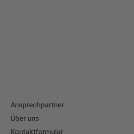
Bis zu einem Online-Bestellwert von 250,- € (exkl. MwSt.)
verrechnen wir eine Verpackungs- und Versandpauschale von
7,95 € (exkl. MwSt.) , darüber erfolgt der Versand fracht- und
verpackungsfrei.
Schilderkonfigurator
Ansprechpartner
Über uns
Kontaktformular