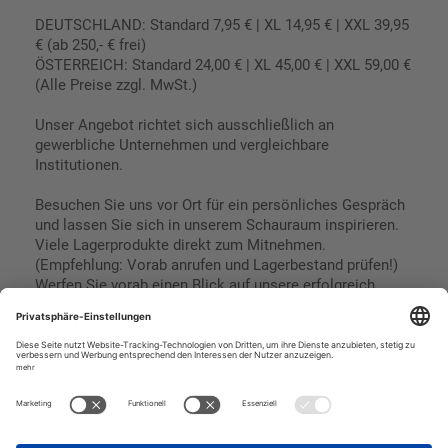
DEUTSCHLAND: Standard 7,95 € | XL 14,95 € | XXL 39,95
€ (ab 250,- € frei)
ÖSTERREICH: Standard 24,00 € | XL 45,00 € | XXL 59,00 €
(Alle Preise zzgl. MwSt.)
Unser Angebot richtet sich ausschließlich an
gewerbliche Unternehmen und vergleichbare
Institutionen.
Besuchen Sie uns vor Ort für ein persönliches Gespräch
und lassen Sie sich in unserem Schauraum inspirieren.
Viele Lagerprodukte direkt zum Mitnehmen.
(Empfehlung: Vorab anrufen und Lagerbestand prüfen!)
Werfen Sie vorab einen Blick auf unsere erfolgreich
umgesetzten Referenzen & Projekte.
Geschäftsbedingungen
Paypal
Impressum
SEPA Lastschrift
Datenschutz
Kreditkarte
Vorkasse