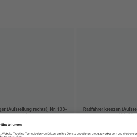
er (Aufstellung rechts), Nr. 133-
Radfahrer kreuzen (Aufstel
10
138-20