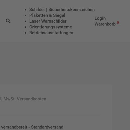
Schilder | Sicherheitskennzeichen
Plaketten & Siegel
Login
Laser Warnschilder
0
Warenkorb
Orientierungssysteme
Betriebs­aus­stattungen
9% MwSt.
Versandkosten
en versandbereit - Standardversand