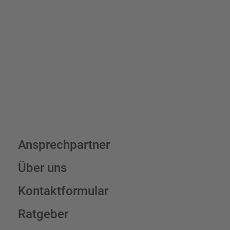
verrechnen wir eine Verpackungs- und Versandpauschale von
7,95 € (exkl. MwSt.) , darüber erfolgt der Versand fracht- und
verpackungsfrei.
Schilderkonfigurator
Ansprechpartner
Über uns
Kontaktformular
Ratgeber