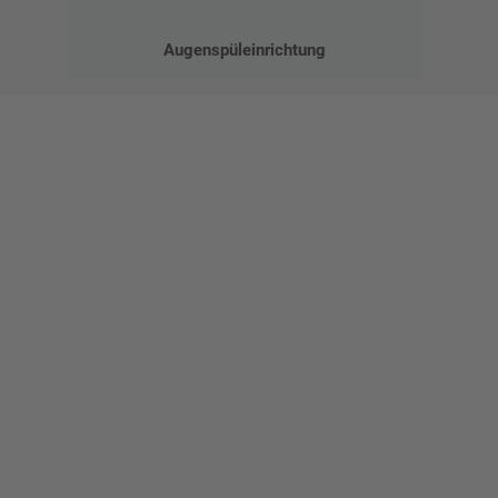
Augenspüleinrichtung
Gestalten Sie Ihr eigenes Schild mit unserem Konfigurator
"Schild-O-Mat"
Erstellen Sie schnell und
einfach Ihre individuellen
Schilder und Aufkleber.
Bis zu einem Online-Bestellwert von 250,- € (exkl. MwSt.)