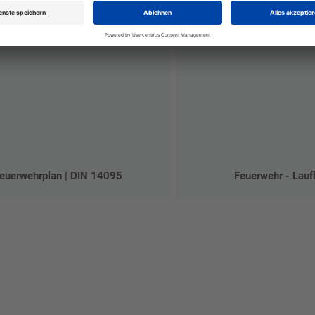
euerwehrplan | DIN 14095
Feuerwehr - Lauf