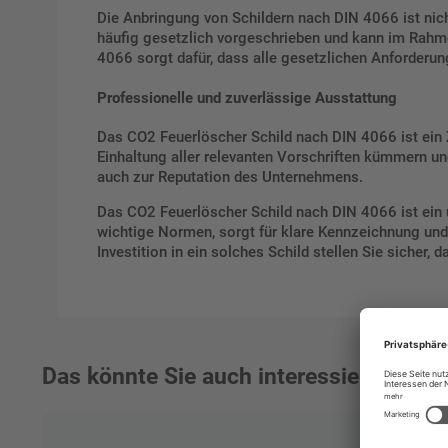
Die Anbringung von Schildern nach DIN 4066 ist nic
häufig gesetzlich vorgeschrieben und kann im Rahm
4066 sorgt dafür, dass alle gesetzlichen Anforderu
Professionelle und zuverlässige Ausstattung
Das CO2 Feuerlöscher Schild nach DIN 4066 ist ein Z
Einhaltung aller relevanten Vorschriften kümmern und 
auch zur Reputation des Unternehmens.
Das CO2 Feuerlöscher Schild nach DIN 4066 ist ein un
wichtige Normen, sorgt für klare Kennzeichnung und e
Investition in ein solches Schild stellen Sie sicher, 
Das könnte Sie auch interessieren: