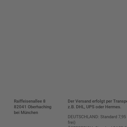
Bis zu einem Online-Bestellwert von 250,- € (exkl. MwSt.)
verrechnen wir eine Verpackungs- und Versandpauschale
von 7,95 € (exkl. MwSt.) , darüber erfolgt der Versand
fracht- und verpackungsfrei.
Schilderkonfigurator
Raiffeisenallee 8
Der Versand erfolgt per Transp
82041 Oberhaching
z.B. DHL, UPS oder Hermes.
bei München
DEUTSCHLAND: Standard 7,95 € |
frei)