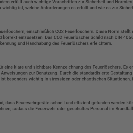
rn erfüllt auch wichtige Vorschriften zur Sicherheit und Normieru
ichtig ist, welche Anforderungen es erfüllt und wie es zur Sicherh
rlöschern, einschließlich CO2 Feuerlöschern. Diese Norm stellt si
und korrekt einzusetzen. Das CO2 Feuerlöscher Schild nach DIN 406
Erkennung und Handhabung des Feuerlöschers erleichtern.
 eine klare und sichtbare Kennzeichnung des Feuerlöschers. Es ent
Anweisungen zur Benutzung. Durch die standardisierte Gestaltung w
s ist besonders wichtig in stressigen oder chaotischen Situationen,
dend, dass Feuerwehrgeräte schnell und effizient gefunden werden 
ichnen, sodass die Feuerwehr oder geschultes Personal im Brandfall 