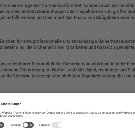
ht nur eine Frage der Normenkonformität, sondern auch der rechtli
en von Sicherheitsüberprüfungen oder Inspektionen von großer Bed
ngen erfüllt werden und minimiert das Risiko von Bußgeldern oder 
eichen für eine professionelle und zuverlässige Sicherheitsausstatt
bereit sind, die Sicherheit ihrer Mitarbeiter und Gäste zu gewährlei
verzichtbarer Bestandteil der Sicherheitsausstattung in jeder Einr
infache Orientierung im Notfall, und hilft dabei, rechtliche und Si
dass Ihr Sicherheitskonzept den höchsten Standards entspricht und im 