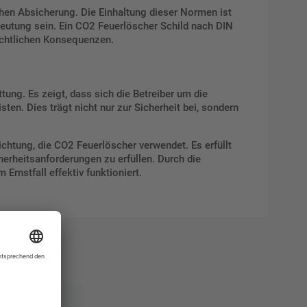
chen Absicherung. Die Einhaltung dieser Normen ist
eutung sein. Ein CO2 Feuerlöscher Schild nach DIN
rechtlichen Konsequenzen.
ung. Es zeigt, dass sich die Betreiber um die
sten. Dies trägt nicht nur zur Sicherheit bei, sondern
ichtung, die CO2 Feuerlöscher verwendet. Es erfüllt
cherheitsanforderungen zu erfüllen. Durch die
Ernstfall effektiv funktioniert.