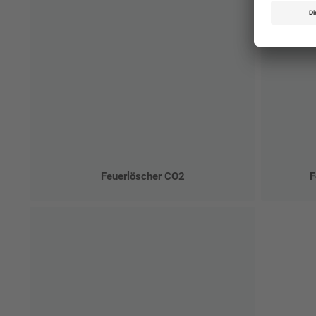
Feuerlöscher CO2
F