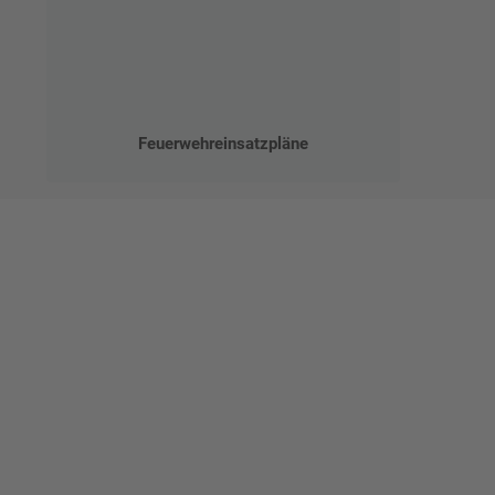
Feuerwehreinsatzpläne
Ges
Erst
indi