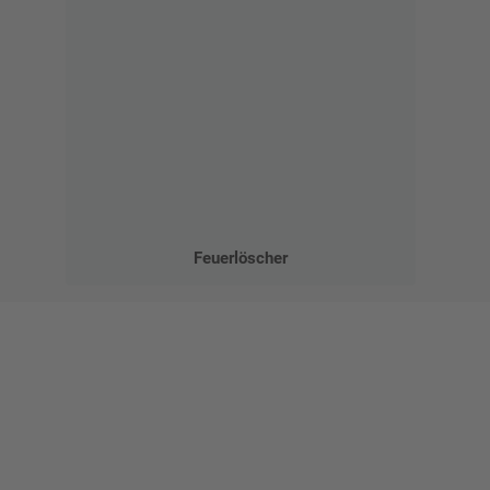
Feuerlöscher
Gestalten Sie Ihr eigenes Schild mit unserem Konfigurator
"Schild-O-Mat"