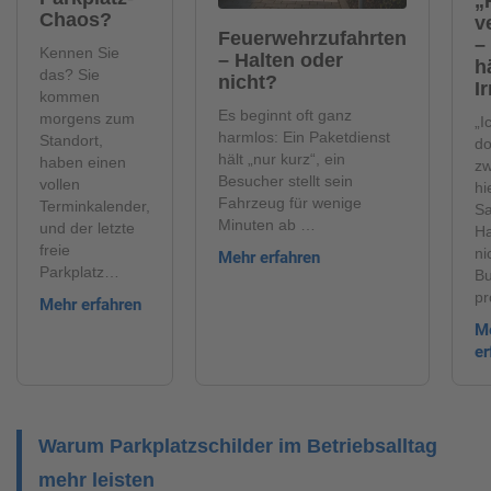
„
Chaos?
v
Feuerwehrzufahrten
–
Kennen Sie
– Halten oder
h
das? Sie
nicht?
I
kommen
Es beginnt oft ganz
morgens zum
„I
harmlos: Ein Paketdienst
Standort,
do
hält „nur kurz“, ein
haben einen
zw
Besucher stellt sein
vollen
hi
Fahrzeug für wenige
Terminkalender,
Sa
Minuten ab …
und der letzte
Ha
freie
ni
Mehr erfahren
Parkplatz…
B
pr
Mehr erfahren
M
er
Warum Parkplatzschilder im Betriebsalltag
mehr leisten