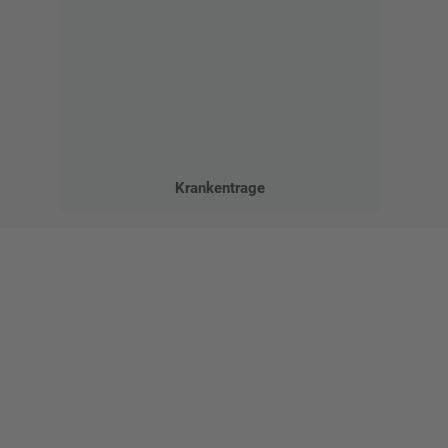
Krankentrage
Gestalten Sie Ihr eigenes Schild mit unserem Konfigurator
"Schild-O-Mat"
Erstellen Sie schnell und