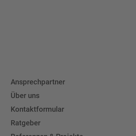
7,95 € (exkl. MwSt.) , darüber erfolgt der Versand fracht- und
verpackungsfrei.
Schilderkonfigurator
Ansprechpartner
Über uns
Kontaktformular
Ratgeber