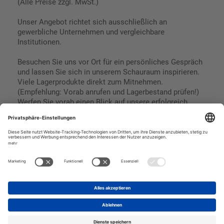
(Alle Preise zzgl. MwSt.)
Unser Angebot richtet sich ausschließlich an
gewerbliche Unternehmen und vergleichbare
Institutionen.
Besuchen Sie uns vor Ort für ein persönliches Gespräch
und lassen Sie sich in unserem Schauraum inspirieren.
Viele Lagerprodukte direkt zum Mitnehmen.
(Empfehlung: Vorab anrufen und Lagerbestand prüfen!)
Werfen Sie vorab einen Blick auf unsere erfolgreich
umgesetzten Referenzen & Projekte.
Geschäftsbedingungen
Paypal
Impressum
SEPA Lastschrift
Datenschutz
Kreditkarte
Vorkasse
Rechnungskauf