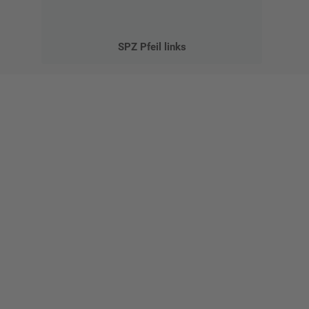
SPZ Pfeil links
Gestalten Sie Ihr eigenes Schild mit unserem Konfigurator
"Schild-O-Mat"
Erstellen Sie schnell und
einfach Ihre individuellen
Schilder und Aufkleber.