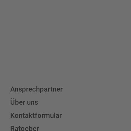
Bis zu einem Online-Bestellwert von 250,- € (exkl. MwSt.)
verrechnen wir eine Verpackungs- und Versandpauschale von
7,95 € (exkl. MwSt.) , darüber erfolgt der Versand fracht- und
verpackungsfrei.
Schilderkonfigurator
Ansprechpartner
Über uns
Kontaktformular
Ratgeber