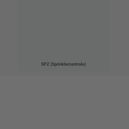
SPZ (Sprinklerzentrale)
Gestalten Sie Ihr eigenes Schild mit unserem Konfigurator
"Schild-O-Mat"