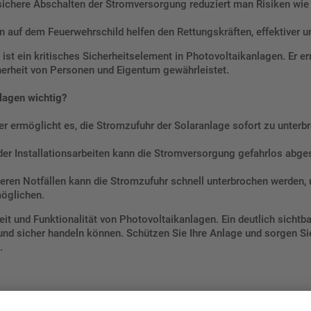
sichere Abschalten der Stromversorgung reduziert man Risiken wi
uf dem Feuerwehrschild helfen den Rettungskräften, effektiver un
ist ein kritisches Sicherheitselement in Photovoltaikanlagen. Er e
herheit von Personen und Eigentum gewährleistet.
lagen wichtig?
r ermöglicht es, die Stromzufuhr der Solaranlage sofort zu unterbr
r Installationsarbeiten kann die Stromversorgung gefahrlos abgesc
eren Notfällen kann die Stromzufuhr schnell unterbrochen werden,
möglichen.
heit und Funktionalität von Photovoltaikanlagen. Ein deutlich sichtb
ll und sicher handeln können. Schützen Sie Ihre Anlage und sorgen 
.