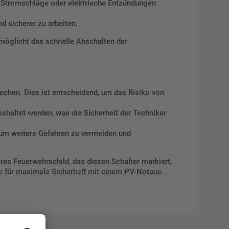
e Stromschläge oder elektrische Entzündungen
d sicherer zu arbeiten.
rmöglicht das schnelle Abschalten der
echen. Dies ist entscheidend, um das Risiko von
haltet werden, was die Sicherheit der Techniker
 um weitere Gefahren zu vermeiden und
ares Feuerwehrschild, das diesen Schalter markiert,
Sie für maximale Sicherheit mit einem PV-Notaus-