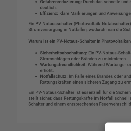
Gefahrenreduzierung:
Durch das schnelle und 
deutlich.
Effizienz:
Klare Markierungen und Anweisungen a
Ein PV-Notausschalter (Photovoltaik-Notabschalter) 
Stromversorgung in Notfällen, wodurch man die Sic
Warum ist ein PV-Notaus-Schalter in Photovoltaikan
Sicherheitsabschaltung:
Ein PV-Notaus-Schalte
Stromschlägen oder Bränden zu minimieren.
Wartungsfreundlichkeit:
Während Wartungs- ode
erhöht.
Notfallschutz:
Im Falle eines Brandes oder and
Rettungskräften einen sicheren Zugang zu er
Ein PV-Notaus-Schalter ist essenziell für die Sicher
stellt sicher, dass Rettungskräfte im Notfall schne
Schalter und einem entsprechenden Feuerwehrschild