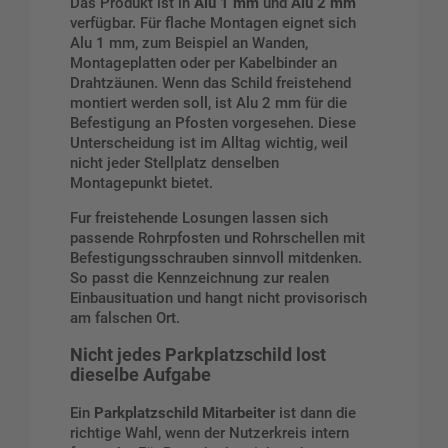
Das Produkt ist in
Alu 1 mm
und
Alu 2 mm
verfügbar. Für flache Montagen eignet sich
Alu 1 mm, zum Beispiel an Wanden,
Montageplatten oder per Kabelbinder an
Drahtzäunen. Wenn das Schild freistehend
montiert werden soll, ist Alu 2 mm für die
Befestigung an Pfosten vorgesehen. Diese
Unterscheidung ist im Alltag wichtig, weil
nicht jeder Stellplatz denselben
Montagepunkt bietet.
Fur freistehende Losungen lassen sich
passende
Rohrpfosten
und
Rohrschellen mit
Befestigungsschrauben
sinnvoll mitdenken.
So passt die Kennzeichnung zur realen
Einbausituation und hangt nicht provisorisch
am falschen Ort.
Nicht jedes Parkplatzschild lost
dieselbe Aufgabe
Ein
Parkplatzschild Mitarbeiter
ist dann die
richtige Wahl, wenn der Nutzerkreis intern