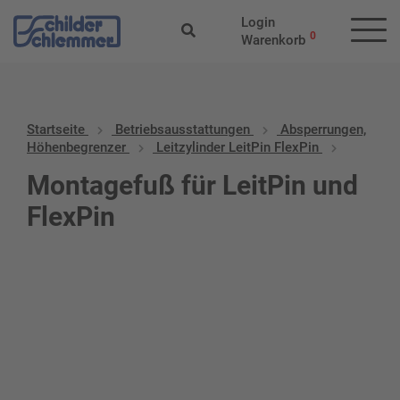
Login
0
Warenkorb
Startseite
Betriebs­aus­stattungen
Absperrungen,
Höhenbegrenzer
Leitzylinder LeitPin FlexPin
Montagefuß für LeitPin und
FlexPin