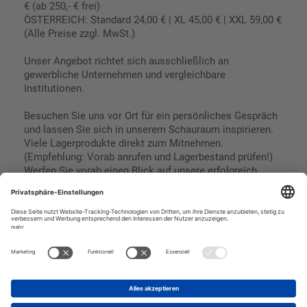
€ (ab 250,- € frei)
ÖSTERREICH: Standard 24,00 € | XL 45,00 € | XXL 59,00 €
(Alle Preise zzgl. MwSt.)
Unser Angebot richtet sich ausschließlich an
gewerbliche Unternehmen und vergleichbare
Institutionen.
Besuchen Sie uns vor Ort für ein persönliches Gespräch
und lassen Sie sich in unserem Schauraum inspirieren.
Viele Lagerprodukte direkt zum Mitnehmen.
(Empfehlung: Vorab anrufen und Lagerbestand prüfen!)
Werfen Sie vorab einen Blick auf unsere erfolgreich
umgesetzten Referenzen & Projekte.
Geschäftsbedingungen
Paypal
Impressum
SEPA Lastschrift
Datenschutz
Kreditkarte
Vorkasse
Rechnungskauf