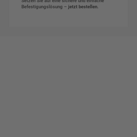
Setzen Sie auf eine sichere und einfache
Befestigungslösung –
jetzt bestellen
.
Gestalten Sie Ihr eigenes Schild mit unserem Konfigurator
"Schild-O-Mat"
Erstellen Sie schnell und
einfach Ihre individuellen
Schilder und Aufkleber.