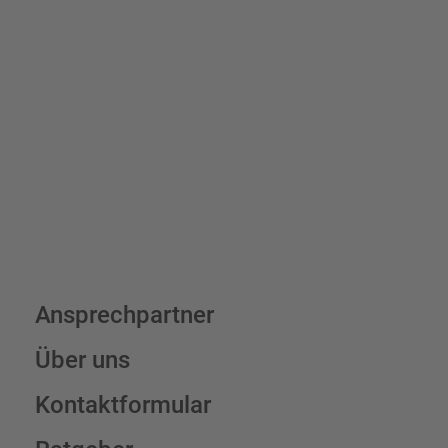
Bis zu einem Online-Bestellwert von 250,- € (exkl. MwSt.)
verrechnen wir eine Verpackungs- und Versandpauschale von
7,95 € (exkl. MwSt.) , darüber erfolgt der Versand fracht- und
verpackungsfrei.
Schilderkonfigurator
Ansprechpartner
Über uns
Kontaktformular