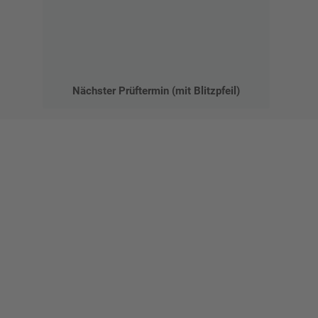
Nächster Prüftermin (mit Blitzpfeil)
Gestalten Sie Ihr eigenes Schild mit unserem Konfigurator
"Schild-O-Mat"
Erstellen Sie schnell und
einfach Ihre individuellen