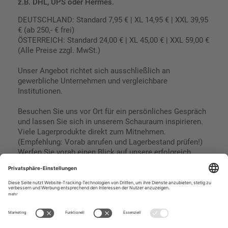
z.B. DHL, UPS oder Hermes.
DEUTSCHLAND: Standard 7,95 € | XL 14,95 € | XXL 39,95
€ (ab 250,- € frei)
ÖSTERREICH: Standard 24,00 € | XL 45,00 € | XXL 59,00 €
(Alle Preise zzgl. MwSt.)
Unser Angebot richtet sich ausschließlich an
gewerbliche Unternehmen und vergleichbare
Institutionen.
Besuchen Sie uns vor Ort für ein persönliches Gespräch
und lassen Sie sich in unserem Schauraum inspirieren.
Viele Lagerprodukte direkt zum Mitnehmen.
(Empfehlung: Vorab anrufen und Lagerbestand prüfen!)
Werfen Sie vorab einen Blick auf unsere erfolgreich
umgesetzten Referenzen & Projekte.
Geschäftsbedingungen
Paypal
Impressum
SEPA Lastschrift
Datenschutz
Kreditkarte
Vorkasse