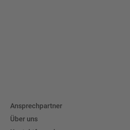
Schilder und Aufkleber.
Bis zu einem Online-Bestellwert von 250,- € (exkl. MwSt.)
verrechnen wir eine Verpackungs- und Versandpauschale von
7,95 € (exkl. MwSt.) , darüber erfolgt der Versand fracht- und
verpackungsfrei.
Schilderkonfigurator
Ansprechpartner
Über uns