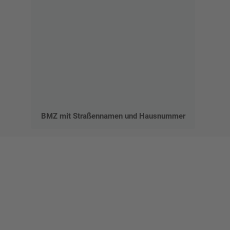
BMZ mit Straßennamen und Hausnummer
Gestalten Sie Ihr eigenes Schild mit unserem Konfigurator
"Schild-O-Mat"