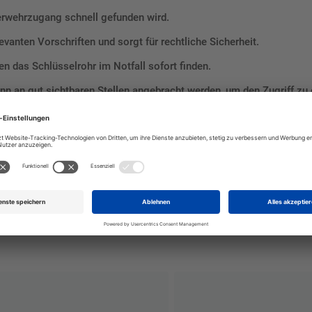
erwehrzugang schnell gefunden wird.
elevanten Vorschriften und sorgt für rechtliche Sicherheit.
n das Schlüsselrohr im Notfall sofort finden.
n an gut sichtbaren Stellen angebracht werden, um den Zugriff zu e
 Sie sicher, dass das Feuerwehrschlüsselrohr im Notfall schnell u
echte und sichere Kennzeichnung.