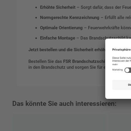
Erhöhte Sicherheit
– Sorgt dafür, dass der Feu
Normgerechte Kennzeichnung
– Erfüllt alle r
Optimale Orientierung
– Feuerwehrkräfte könne
Einfache Montage
– Das Brandschutzschild kan
Jetzt bestellen und die Sicherheit erhöhen
Bestellen Sie das
FSR Brandschutzschild
und stellen
in den Brandschutz und sorgen Sie für eine normger
Das könnte Sie auch interessieren: