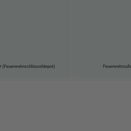
 (Feuerwehrschlüsseldepot)
Feuerwehrzufa
talten Sie Ihr eigenes Schild mit unserem Konfigurator "Schild-O-