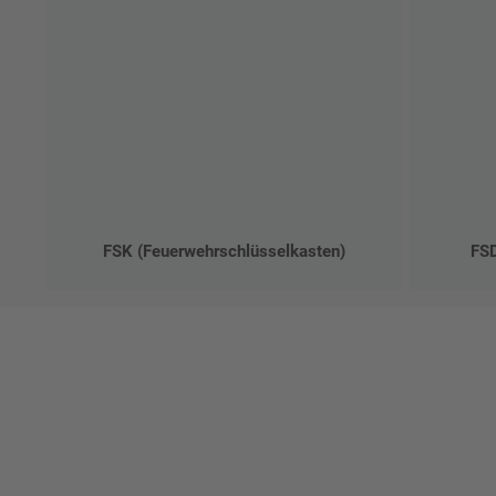
FSK (Feuerwehrschlüsselkasten)
FSD
Ges