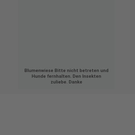
Blumenwiese Bitte nicht betreten und
Hunde fernhalten. Den Insekten
zuliebe. Danke
Gestalten Sie Ihr eigenes Schild mit unserem Konfigurator