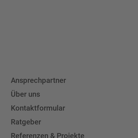
7,95 € (exkl. MwSt.) , darüber erfolgt der Versand fracht- und
verpackungsfrei.
Schilderkonfigurator
Ansprechpartner
Über uns
Kontaktformular
Ratgeber
Referenzen & Projekte