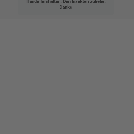
Hunde fernhalten. Den Insekten zuliebe.
Danke
Gestalten Sie Ihr eigenes Schild mit unserem Konfigurator
"Schild-O-Mat"
Erstellen Sie schnell und
einfach Ihre individuellen
Schilder und Aufkleber.
Bis zu einem Online-Bestellwert von 250,- € (exkl. MwSt.)
verrechnen wir eine Verpackungs- und Versandpauschale von