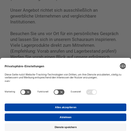
Unser Angebot richtet sich ausschließlich an
gewerbliche Unternehmen und vergleichbare
Institutionen.
Besuchen Sie uns vor Ort für ein persönliches Gespräch
und lassen Sie sich in unserem Schauraum inspirieren.
Viele Lagerprodukte direkt zum Mitnehmen.
(Empfehlung: Vorab anrufen und Lagerbestand prüfen!)
Werfen Sie vorab einen Blick auf unsere erfolgreich
umgesetzten Referenzen & Projekte.
Geschäftsbedingungen
Paypal
Impressum
SEPA Lastschrift
Datenschutz
Kreditkarte
Vorkasse
Rechnungskauf