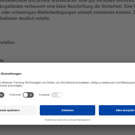
Gewerbebetriebe und private Grundstücke. Eine gut sichtbare Kennze
geländen verbessert eine klare Beschriftung die Sicherheit. Eine 
n oder schwierigen Wetterbedingungen schnell orientieren können. 
aßnahmen deutlich erhöht.
rstellen
te
bekämpfung
andschutzkennzeichnung
zum Anleitern (E2)
und sorgen Sie für eine eindeutige Kennzeichnun
 Objekts und stellen Sie sicher, dass im Notfall keine Zeit verloren