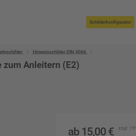
Schilderkonfigurator
ehrschilder
Hinweisschilder DIN 4066
e zum Anleitern (E2)
ab
15,00
€
zzgl. 1