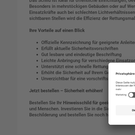
Das Schild ist ideal für öffentliche Einrichtungen, 
Besonders in mehrstöckigen Gebäuden oder auf Werks
Einsatzkräfte auch bei schlechten Lichtverhältnisse
sichtbaren Stellen wird die Effizienz der Rettungsm
Ihre Vorteile auf einen Blick
Offizielle Kennzeichnung für geeignete Anleite
Erfüllt aktuelle Sicherheitsvorschriften
Gut lesbare und eindeutige Beschriftung
Leichte Anbringung für verschiedene Einsatzor
Unterstützt eine schnelle Rettung und Brand
Erhöht die Sicherheit auf Ihrem Gelände
Unverzichtbar für eine vorschriftsmäßige Br
Jetzt bestellen – Sicherheit erhöhen!
Bestellen Sie Ihr
Hinweisschild für geeignete Stelle 
und Menschen. Investieren Sie in die Sicherheit Ihres
Beschilderung und bestellen Sie noch heute!