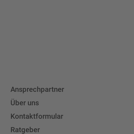
Bis zu einem Online-Bestellwert von 250,- € (exkl. MwSt.)
verrechnen wir eine Verpackungs- und Versandpauschale von
7,95 € (exkl. MwSt.) , darüber erfolgt der Versand fracht- und
verpackungsfrei.
Schilderkonfigurator
Ansprechpartner
Über uns
Kontaktformular
Ratgeber