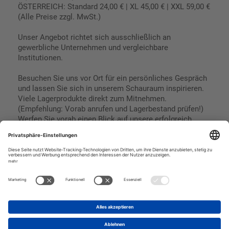
ÖSTERREICH: Standard 24,00 € | XL 45,00 € | XXL 59,00 €
(Alle Preise zzgl. MwSt.)
Unser Angebot richtet sich ausschließlich an
gewerbliche Unternehmen und vergleichbare
Institutionen.
Besuchen Sie uns vor Ort für ein persönliches Gespräch
und lassen Sie sich in unserem Schauraum inspirieren.
Viele Lagerprodukte direkt zum Mitnehmen.
(Empfehlung: Vorab anrufen und Lagerbestand prüfen!)
Werfen Sie vorab einen Blick auf unsere erfolgreich
umgesetzten Referenzen & Projekte.
Geschäftsbedingungen
Paypal
Impressum
SEPA Lastschrift
Datenschutz
Kreditkarte
Vorkasse
Rechnungskauf