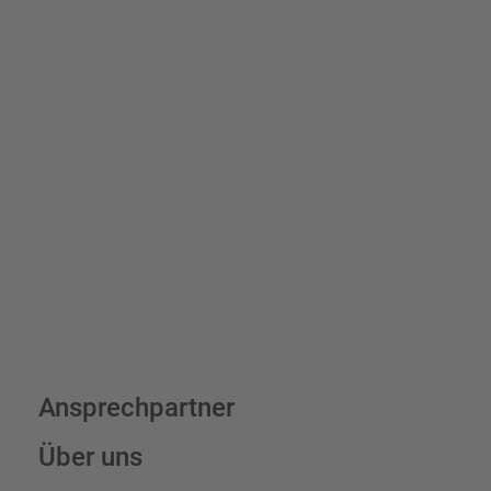
Schilder und Aufkleber.
Bis zu einem Online-Bestellwert von 250,- € (exkl. MwSt.)
verrechnen wir eine Verpackungs- und Versandpauschale von
7,95 € (exkl. MwSt.) , darüber erfolgt der Versand fracht- und
verpackungsfrei.
Schilderkonfigurator
Ansprechpartner
Über uns