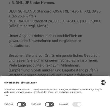
z.B. DHL, UPS oder Hermes.
DEUTSCHLAND: Standard 7,95 € | XL 14,95 € | XXL 39,95
€ (ab 250,- € frei)
ÖSTERREICH: Standard 24,00 € | XL 45,00 € | XXL 59,00 €
(Alle Preise zzgl. MwSt.)
Unser Angebot richtet sich ausschließlich an
gewerbliche Unternehmen und vergleichbare
Institutionen.
Besuchen Sie uns vor Ort für ein persönliches Gespräch
und lassen Sie sich in unserem Schauraum inspirieren.
Viele Lagerprodukte direkt zum Mitnehmen.
(Empfehlung: Vorab anrufen und Lagerbestand prüfen!)
Werfen Sie vorab einen Blick auf unsere erfolgreich
umgesetzten Referenzen & Projekte.
Geschäftsbedingungen
Paypal
Impressum
SEPA Lastschrift
Datenschutz
Kreditkarte