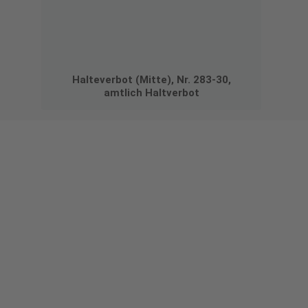
Halteverbot (Mitte), Nr. 283-30,
amtlich Haltverbot
Gestalten Sie Ihr eigenes Schild mit unserem Konfigurator
"Schild-O-Mat"
Erstellen Sie schnell und
einfach Ihre individuellen