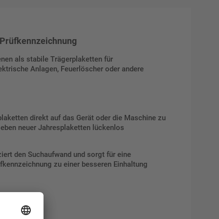
e Prüfkennzeichnung
nen als stabile Trägerplaketten für
ktrische Anlagen, Feuerlöscher oder andere
plaketten direkt auf das Gerät oder die Maschine zu
kleben neuer Jahresplaketten lückenlos
ziert den Suchaufwand und sorgt für eine
üfkennzeichnung zu einer besseren Einhaltung