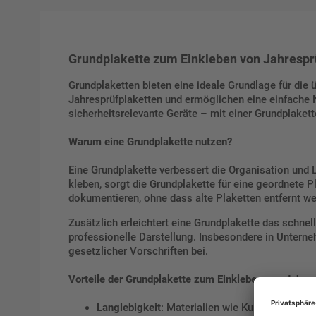
Grundplakette zum Einkleben von Jahresprü
Grundplaketten bieten eine ideale Grundlage für die 
Jahresprüfplaketten und ermöglichen eine einfache 
sicherheitsrelevante Geräte – mit einer Grundplakette
Warum eine Grundplakette nutzen?
Eine Grundplakette verbessert die Organisation und L
kleben, sorgt die Grundplakette für eine geordnete 
dokumentieren, ohne dass alte Plaketten entfernt w
Zusätzlich erleichtert eine Grundplakette das schne
professionelle Darstellung. Insbesondere in Unterne
gesetzlicher Vorschriften bei.
Vorteile der Grundplakette zum Einkleben von Jahre
Langlebigkeit
: Materialien wie Kunststoff-Kleb