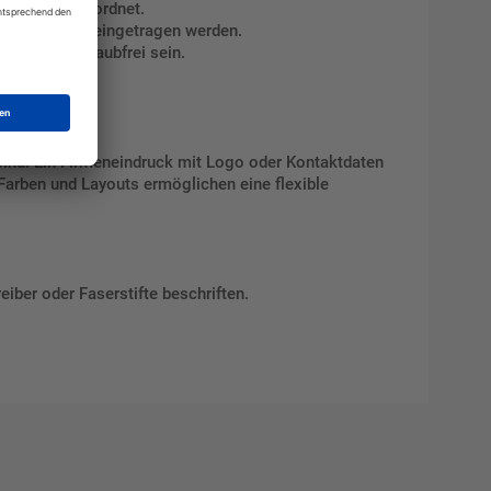
htlich und geordnet.
ndschriftlich eingetragen werden.
 fett- und staubfrei sein.
ind. Ein Firmeneindruck mit Logo oder Kontaktdaten
 Farben und Layouts ermöglichen eine flexible
iber oder Faserstifte beschriften.