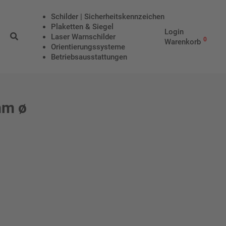
Schilder | Sicherheitskennzeichen
Plaketten & Siegel
Login
Laser Warnschilder
0
Warenkorb
Orientierungssysteme
Betriebs­aus­stattungen
mm ø