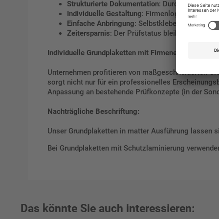
Strukturierte Dokumentation
: Durch mittige An
Individuelle Gestaltung
: Firmenlogos, Prüfhin
Einfache Anbringung
: Selbstklebende Rückseite
Zeitersparnis
: Der Prüfstatus bleibt sofort ers
Individuelle Grundplaketten mit Firmeneindruck
Unternehmen profitieren von maßgeschneiderten Grun
sorgt nicht nur für ein professionelles Erscheinungs
Anpassung an bestehende Prüfkonzepte (in der Sond
Nachträgliche Beschriftung:
Unser Grundplaketten in matter Ausführung lassen sic
Bei Grundplaketten mit Schutzlaminierung verwenden 
Das könnte Sie auch interessieren: