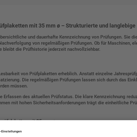
fplaketten mit 35 mm ø – Strukturierte und langlebig
übersichtliche und dauerhafte Kennzeichnung von Prüfungen. Sie die
Nachverfolgung von regelmäßigen Prüfungen. Ob für Maschinen, ele
 bleibt die Prüfhistorie jederzeit nachvollziehbar.
esbarkeit von Prüfplaketten erheblich. Anstatt einzelne Jahresprüf
Platzierung. Die regelmäßigen Prüfungen lassen sich durch das Ein
erden müssen.
lle Erfassen des aktuellen Prüfstatus. Die klare Kennzeichnung redu
hmen mit hohen Sicherheitsanforderungen trägt die einheitliche Pr
sprüfplaketten mit 35 mm ø
efolie sorgen für einen optimalen Einsatz.