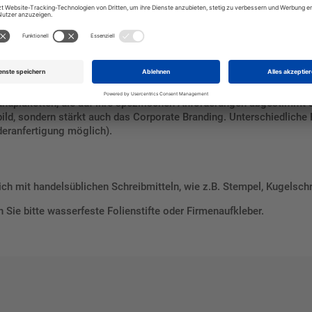
bringung der farbigen Jahresprüfplakette sind die Plaketten übersic
weise oder Kontaktinformationen können direkt aufgedruckt oder ha
n haften auf unterschiedlichen Oberflächen - Untergrund muss glatt,
ichtlich, was die Wartung und Kontrolle beschleunigt.
dplaketten, die auf ihre spezifischen Anforderungen abgestimmt s
bild, sondern stärkt auch das Corporate Branding. Unterschiedliche
eranfertigung möglich).
h mit handelsüblichen Schreibmitteln, wie z.B. Stempel, Kugelschre
Sie bitte wasserfeste Folienstifte oder Firmenaufkleber.