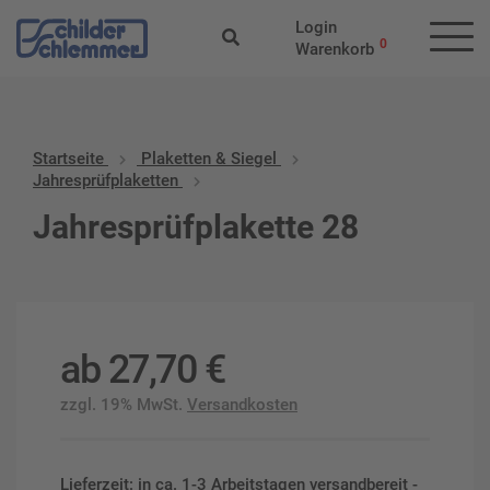
Login
0
Warenkorb
Startseite
Plaketten & Siegel
Jahresprüfplaketten
Jahresprüfplakette 28
ab
27,70
€
zzgl. 19% MwSt.
Versandkosten
Lieferzeit: in ca. 1-3 Arbeitstagen versandbereit -