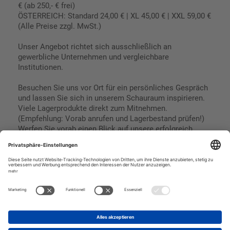
€ (ab 250,- € frei)
ÖSTERREICH: Standard 24,00 € | XL 45,00 € | XXL 59,00 €
(Alle Preise zzgl. MwSt.)
Unser Angebot richtet sich ausschließlich an
gewerbliche Unternehmen und vergleichbare
Institutionen.
Besuchen Sie uns vor Ort für ein persönliches Gespräch
und lassen Sie sich in unserem Schauraum inspirieren.
Viele Lagerprodukte direkt zum Mitnehmen.
(Empfehlung: Vorab anrufen und Lagerbestand prüfen!)
Werfen Sie vorab einen Blick auf unsere erfolgreich
umgesetzten Referenzen & Projekte.
Geschäftsbedingungen
Paypal
Impressum
SEPA Lastschrift
Datenschutz
Kreditkarte
Vorkasse
Rechnungskauf