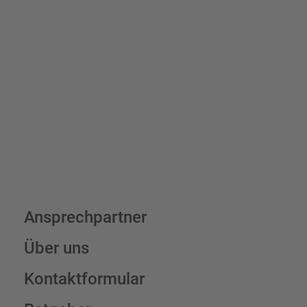
Bis zu einem Online-Bestellwert von 250,- € (exkl. MwSt.)
verrechnen wir eine Verpackungs- und Versandpauschale von
7,95 € (exkl. MwSt.) , darüber erfolgt der Versand fracht- und
verpackungsfrei.
Schilderkonfigurator
Ansprechpartner
Über uns
Kontaktformular