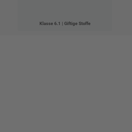
Klasse 6.1 | Giftige Stoffe
Gestalten Sie Ihr eigenes Schild mit unserem Konfigurator
"Schild-O-Mat"
Erstellen Sie schnell und
einfach Ihre individuellen
Schilder und Aufkleber.