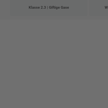
Klasse 2.3 | Giftige Gase
Wa
Ges
Erst
indi