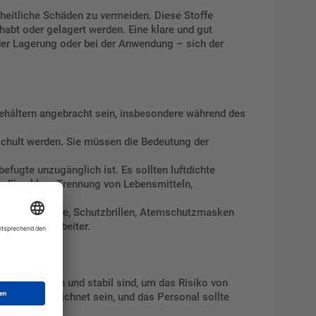
heitliche Schäden zu vermeiden. Diese Stoffe
habt oder gelagert werden. Eine klare und gut
 der Lagerung oder bei der Anwendung – sich der
Behältern angebracht sein, insbesondere während des
geschult werden. Sie müssen die Bedeutung der
befugte unzugänglich ist. Es sollten luftdichte
 Eine klare Trennung von Lebensmitteln,
 wie Handschuhe, Schutzbrillen, Atemschutzmasken
it der Mitarbeiter.
t verschlossen und stabil sind, um das Risiko von
kt gekennzeichnet sein, und das Personal sollte