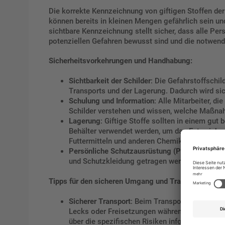
Die korrekte Kennzeichnung von giftigen Stoffen de
können bereits in kleinen Mengen gefährlich sein un
sichtbare Kennzeichnung stellt sicher, dass alle Pe
potenziellen Gefahren bewusst sind und die notwen
Sicherheitsvorkehrungen und Handhabung:
Sichtbarkeit der Schilder
: Die Gefahrstoffschi
Transports und der Lagerung. Dadurch wird sich
Schulung und Information
: Alle Mitarbeiter, d
Schilder verstehen und wissen, welche Maßnah
Lagerung
: Giftige Stoffe sollten in einem gut
Behälter verwendet werden, um das Entweiche
Futtermitteln und anderen Chemikalien ist ebe
Persönliche Schutzausrüstung (PSA)
: Bei der
und Schutzkleidung getragen werden. Dies mini
Tipps für den sicheren Umgang und Transport
Sicherer Transport
: Beim Transport von giftige
Lecks oder Freisetzungen während des Transpo
über die spezifischen Risiken informiert sein.