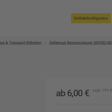
Schilderkonfigurator
ut & Transport Etiketten
Gefahrgut Kennzeichnung GGVSE/A
ab
6,00
€
zzgl. 19%