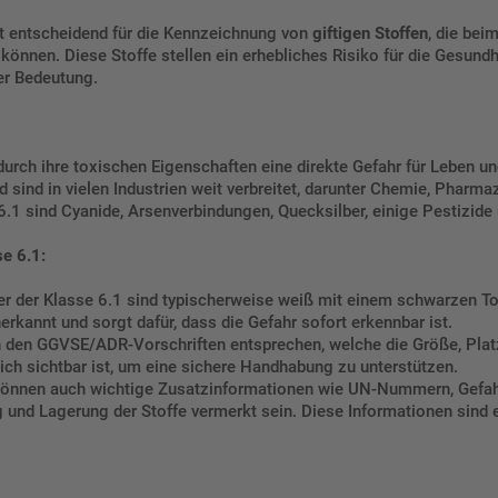
t entscheidend für die Kennzeichnung von
giftigen Stoffen
, die bei
nen. Diese Stoffe stellen ein erhebliches Risiko für die Gesundhe
er Bedeutung.
rch ihre toxischen Eigenschaften eine direkte Gefahr für Leben und
d sind in vielen Industrien weit verbreitet, darunter Chemie, Pharma
e 6.1 sind Cyanide, Arsenverbindungen, Quecksilber, einige Pestizi
e 6.1:
der der Klasse 6.1 sind typischerweise weiß mit einem schwarzen To
nerkannt und sorgt dafür, dass die Gefahr sofort erkennbar ist.
n den GGVSE/ADR-Vorschriften entsprechen, welche die Größe, Platz
ich sichtbar ist, um eine sichere Handhabung zu unterstützen.
 können auch wichtige Zusatzinformationen wie UN-Nummern, Gefah
 und Lagerung der Stoffe vermerkt sein. Diese Informationen sind 