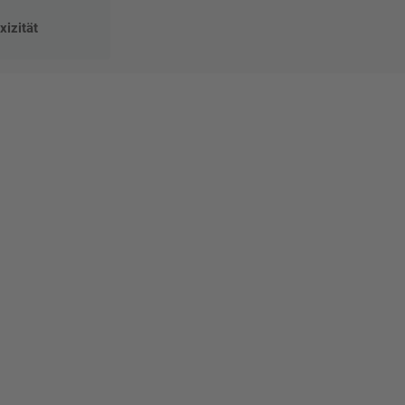
xizität
Mat"
 Ihre
eber.