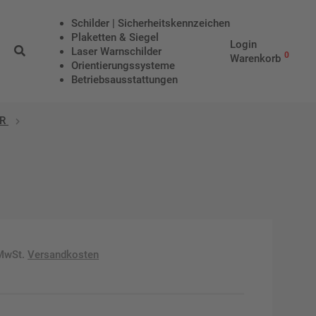
Schilder | Sicherheitskennzeichen
Plaketten & Siegel
Login
Laser Warnschilder
0
Warenkorb
Orientierungssysteme
Betriebs­aus­stattungen
DR
 MwSt.
Versandkosten