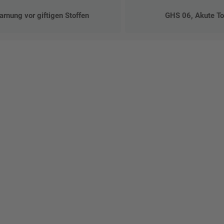
rnung vor giftigen Stoffen
GHS 06, Akute To
talten Sie Ihr eigenes Schild mit unserem Konfigurator "Schild-O-
ellen Sie schnell und einfach
viduellen Schilder und Aufkl
Bis zu einem Online-Bestellwert von 250,- € (exkl. MwSt.)
verrechnen wir eine Verpackungs- und Versandpauschale
von 7,95 € (exkl. MwSt.) , darüber erfolgt der Versand