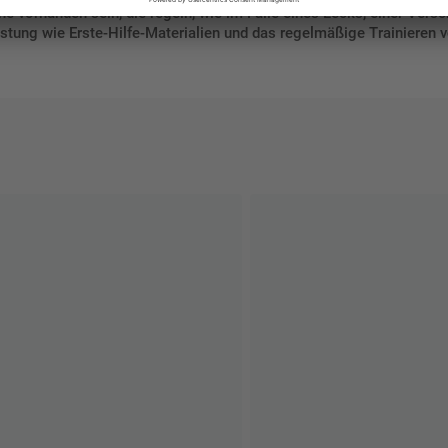
läne vorhanden sein, die regeln, wie im Falle eines Lecks, einer Ver
üstung wie Erste-Hilfe-Materialien und das regelmäßige Trainieren 