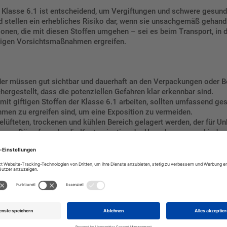
r Klasse 6.1 ist entscheidend, um Vergiftungen und schwere gesund
d stellen ein erhebliches Risiko dar, wenn sie unsachgemäß gehand
rsonen, die mit diesen Stoffen umgehen – sei es beim Transport, in
digen Vorsichtsmaßnahmen ergreifen.
lder müssen gut sichtbar und dauerhaft an den Verpackungen oder 
ergestellt, dass die potenziellen Gefahren klar erkennbar sind.
ie mit giftigen Stoffen der Klasse 6.1 arbeiten, sollten umfassend 
men zu ergreifen sind, um eine Exposition zu vermeiden.
 belüfteten, trockenen und kühlen Bereich gelagert werden, der für Un
n von Dämpfen oder die Kontamination der Umgebung zu verhindern.
nfalls notwendig.
 Arbeit mit giftigen Stoffen sollten geeignete Schutzausrüstungen
miert das Risiko einer direkten Exposition und schützt die Gesundhe
n Stoffen ist es wichtig, dass die Verpackungen oder Behälter dich
rts zu minimieren. Die Transportfahrzeuge müssen ebenfalls korre