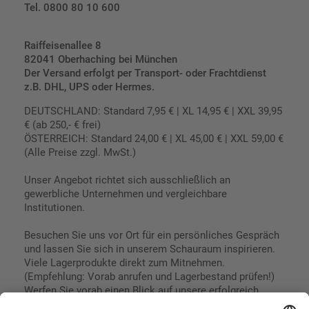
Tel. 0800 80 10 600
Raiffeisenallee 8
82041 Oberhaching bei München
Der Versand erfolgt per Transport- oder Frachtdienst
z.B. DHL, UPS oder Hermes.
DEUTSCHLAND: Standard 7,95 € | XL 14,95 € | XXL 39,95
€ (ab 250,- € frei)
ÖSTERREICH: Standard 24,00 € | XL 45,00 € | XXL 59,00 €
(Alle Preise zzgl. MwSt.)
Unser Angebot richtet sich ausschließlich an
gewerbliche Unternehmen und vergleichbare
Institutionen.
Besuchen Sie uns vor Ort für ein persönliches Gespräch
und lassen Sie sich in unserem Schauraum inspirieren.
Viele Lagerprodukte direkt zum Mitnehmen.
(Empfehlung: Vorab anrufen und Lagerbestand prüfen!)
Werfen Sie vorab einen Blick auf unsere erfolgreich
umgesetzten Referenzen & Projekte.