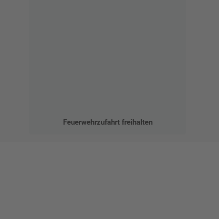
Feuerwehrzufahrt freihalten
Gestalten Sie Ihr eigenes Schild mit unserem Konfigurator
"Schild-O-Mat"