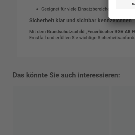
Geeignet für viele Einsatzbereiche
Sicherheit klar und sichtbar kennzeichnen
Mit dem
Brandschutzschild „Feuerlöscher BGV A8 F
Ernstfall und erfüllen Sie wichtige Sicherheitsanford
Das könnte Sie auch interessieren: