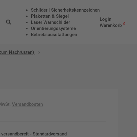
Schilder | Sicherheitskennzeichen
Plaketten & Siegel
Login
Laser Warnschilder
0
Warenkorb
Orientierungssysteme
Betriebs­aus­stattungen
(zum Nachrüsten)
 MwSt.
Versandkosten
en versandbereit - Standardversand