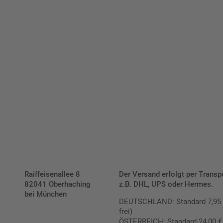
Bis zu einem Online-Bestellwert von 250,- € (exkl. MwSt.)
verrechnen wir eine Verpackungs- und Versandpauschale
von 7,95 € (exkl. MwSt.) , darüber erfolgt der Versand
fracht- und verpackungsfrei.
Schilderkonfigurator
Raiffeisenallee 8
Der Versand erfolgt per Transp
82041 Oberhaching
z.B. DHL, UPS oder Hermes.
bei München
DEUTSCHLAND: Standard 7,95 € |
frei)
ÖSTERREICH: Standard 24,00 € |