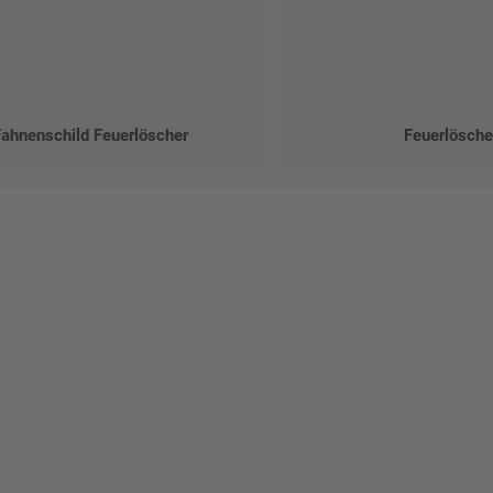
Fahnenschild Feuerlöscher
Feuerlösche
talten Sie Ihr eigenes Schild mit unserem Konfigurator "Schild-O-
ellen Sie schnell und einfach
viduellen Schilder und Aufkl