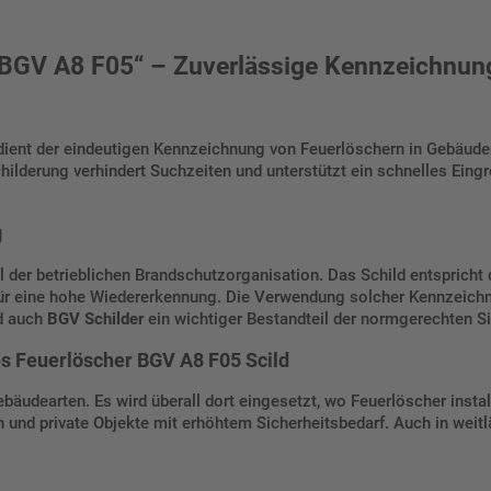
 BGV A8 F05“ – Zuverlässige Kennzeichnun
ient der eindeutigen Kennzeichnung von Feuerlöschern in Gebäuden
hilderung verhindert Suchzeiten und unterstützt ein schnelles Eingre
g
l der betrieblichen Brandschutzorganisation. Das Schild entspric
 für eine hohe Wiedererkennung. Die Verwendung solcher Kennzeic
d auch
BGV Schilder
ein wichtiger Bestandteil der normgerechten S
es Feuerlöscher BGV A8 F05 Scild
ebäudearten. Es wird überall dort eingesetzt, wo Feuerlöscher insta
n und private Objekte mit erhöhtem Sicherheitsbedarf. Auch in weitl