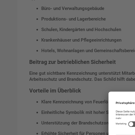
Büro- und Verwaltungsgebäude
Produktions- und Lagerbereiche
Schulen, Kindergärten und Hochschulen
Krankenhäuser und Pflegeeinrichtungen
Hotels, Wohnanlagen und Gemeinschaftsberei
Beitrag zur betrieblichen Sicherheit
Eine gut sichtbare Kennzeichnung unterstützt Mitarb
Arbeitsschutz und Brandschutz. Das Schild hilft d
Vorteile im Überblick
Klare Kennzeichnung von Feuerlöschern
Einheitliche Symbolik mit hoher Signalwirkung
Unterstützung der Brandschutzorganisation
Erhöhte Sicherheit für Personen und Sachwert