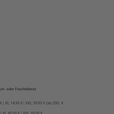
ort- oder Frachtdienst
 XL 14,95 € | XXL 39,95 € (ab 250,- €
 XL 45,00 € | XXL 59,00 €