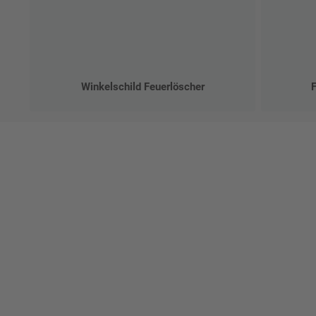
Winkelschild Feuerlöscher
Ges
Erst
indi