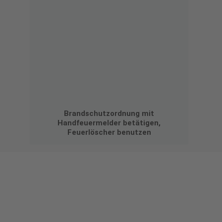
Brandschutzordnung mit
Handfeuermelder betätigen,
Feuerlöscher benutzen
Gestalten Sie Ihr eigenes Schild mit unserem Konfigurator