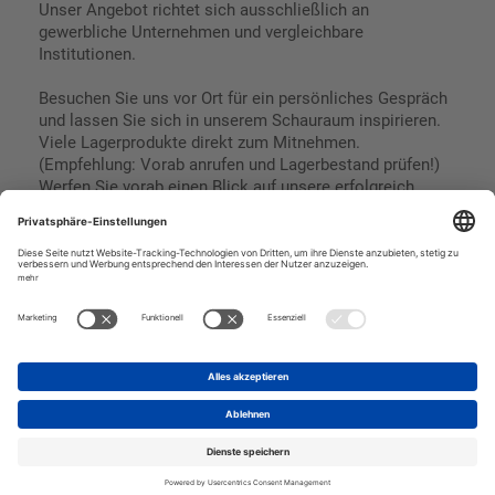
Unser Angebot richtet sich ausschließlich an
gewerbliche Unternehmen und vergleichbare
Institutionen.
Besuchen Sie uns vor Ort für ein persönliches Gespräch
und lassen Sie sich in unserem Schauraum inspirieren.
Viele Lagerprodukte direkt zum Mitnehmen.
(Empfehlung: Vorab anrufen und Lagerbestand prüfen!)
Werfen Sie vorab einen Blick auf unsere erfolgreich
umgesetzten Referenzen & Projekte.
Geschäftsbedingungen
Paypal
Impressum
SEPA Lastschrift
Datenschutz
Kreditkarte
Vorkasse
Rechnungskauf