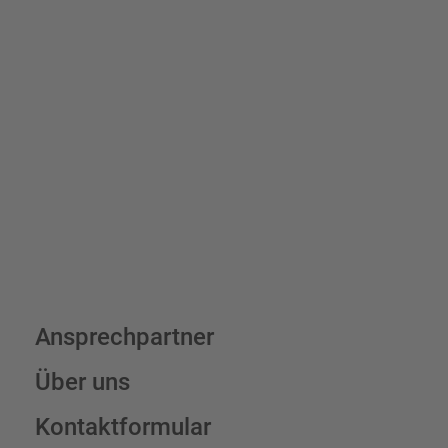
Bis zu einem Online-Bestellwert von 250,- € (exkl. MwSt.)
verrechnen wir eine Verpackungs- und Versandpauschale von
7,95 € (exkl. MwSt.) , darüber erfolgt der Versand fracht- und
verpackungsfrei.
Schilderkonfigurator
Ansprechpartner
Über uns
Kontaktformular