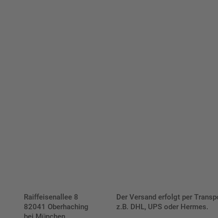
viduellen Schilder und Aufkl
Bis zu einem Online-Bestellwert von 250,- € (exkl. MwSt.)
verrechnen wir eine Verpackungs- und Versandpauschale
von 7,95 € (exkl. MwSt.) , darüber erfolgt der Versand
fracht- und verpackungsfrei.
Schilderkonfigurator
Raiffeisenallee 8
Der Versand erfolgt per Transp
82041 Oberhaching
z.B. DHL, UPS oder Hermes.
bei München