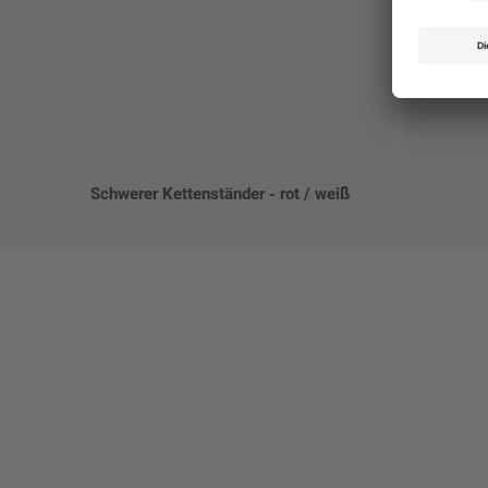
Schwerer Kettenständer - rot / weiß
Ges
Erst