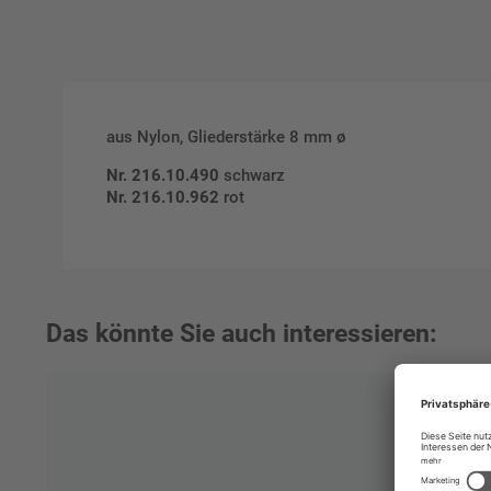
aus Nylon, Gliederstärke 8 mm ø
Nr. 216.10.490
schwarz
Nr. 216.10.962
rot
Das könnte Sie auch interessieren: