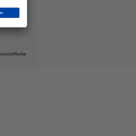
nststoffkette
Mat"
 Ihre