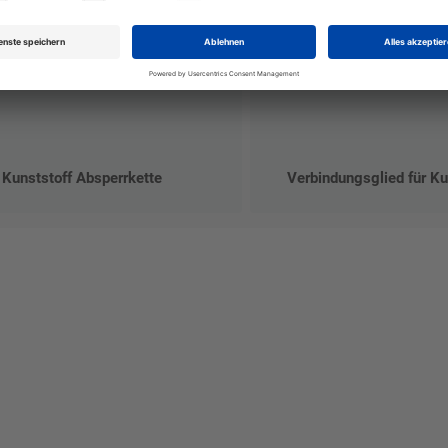
Kunststoff Absperrkette
Verbindungsglied für Ku
talten Sie Ihr eigenes Schild mit unserem Konfigurator "Schild-O-
ellen Sie schnell und einfach