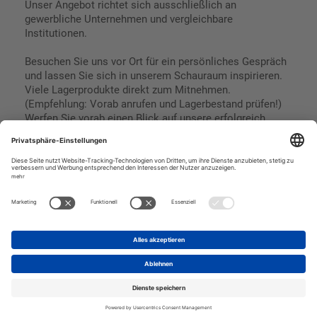
Unser Angebot richtet sich ausschließlich an
gewerbliche Unternehmen und vergleichbare
Institutionen.
Besuchen Sie uns vor Ort für ein persönliches Gespräch
und lassen Sie sich in unserem Schauraum inspirieren.
Viele Lagerprodukte direkt zum Mitnehmen.
(Empfehlung: Vorab anrufen und Lagerbestand prüfen!)
Werfen Sie vorab einen Blick auf unsere erfolgreich
umgesetzten Referenzen & Projekte.
Geschäftsbedingungen
Paypal
Impressum
SEPA Lastschrift
Datenschutz
Kreditkarte
Vorkasse
Rechnungskauf