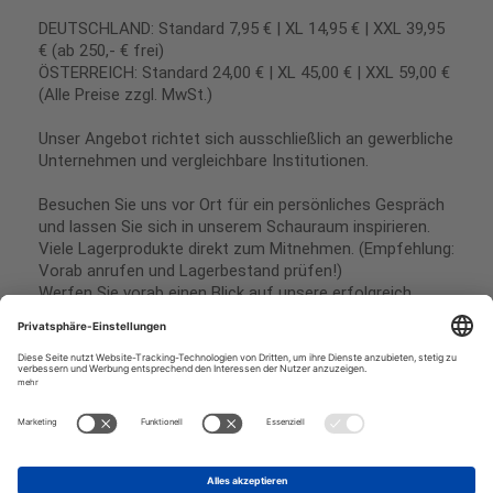
DEUTSCHLAND: Standard 7,95 € | XL 14,95 € | XXL 39,95
€ (ab 250,- € frei)
ÖSTERREICH: Standard 24,00 € | XL 45,00 € | XXL 59,00 €
(Alle Preise zzgl. MwSt.)
Unser Angebot richtet sich ausschließlich an gewerbliche
Unternehmen und vergleichbare Institutionen.
Besuchen Sie uns vor Ort für ein persönliches Gespräch
und lassen Sie sich in unserem Schauraum inspirieren.
Viele Lagerprodukte direkt zum Mitnehmen. (Empfehlung:
Vorab anrufen und Lagerbestand prüfen!)
Werfen Sie vorab einen Blick auf unsere erfolgreich
umgesetzten Referenzen & Projekte.
Geschäftsbedingungen
Paypal
Impressum
SEPA Lastschrift
Datenschutz
Kreditkarte
Vorkasse
Rechnungskauf