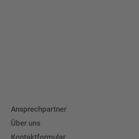
Bis zu einem Online-Bestellwert von 250,- € (exkl. MwSt.)
verrechnen wir eine Verpackungs- und Versandpauschale von
7,95 € (exkl. MwSt.) , darüber erfolgt der Versand fracht- und
verpackungsfrei.
Schilderkonfigurator
Ansprechpartner
Über uns
Kontaktformular