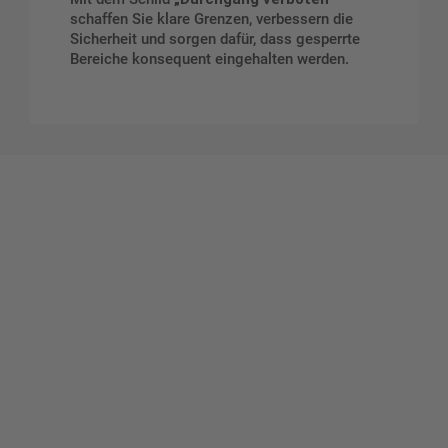
schaffen Sie klare Grenzen, verbessern die
Sicherheit und sorgen dafür, dass gesperrte
Bereiche konsequent eingehalten werden.
Gestalten Sie Ihr eigenes Schild mit unserem Konfigurator
"Schild-O-Mat"
Erstellen Sie schnell und
einfach Ihre individuellen
Schilder und Aufkleber.