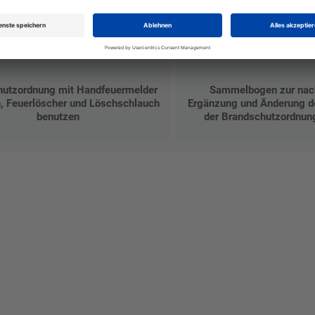
hutzordnung mit Handfeuermelder
Sammelbogen zur nach
n, Feuerlöscher und Löschschlauch
Ergänzung und Änderung de
benutzen
der Brandschutzordnun
talten Sie Ihr eigenes Schild mit unserem Konfigurator "Schild-O-
ellen Sie schnell und einfach