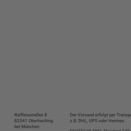
viduellen Schilder und Aufkl
Bis zu einem Online-Bestellwert von 250,- € (exkl. MwSt.)
verrechnen wir eine Verpackungs- und Versandpauschale
von 7,95 € (exkl. MwSt.) , darüber erfolgt der Versand
fracht- und verpackungsfrei.
Schilderkonfigurator
Raiffeisenallee 8
Der Versand erfolgt per Transp
82041 Oberhaching
z.B. DHL, UPS oder Hermes.
bei München