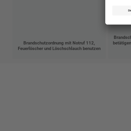
Brandsc
Brandschutzordnung mit Notruf 112,
betätige
Feuerlöscher und Löschschlauch benutzen
Ges
Erst