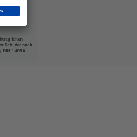
träglichen
r Schilder nach
g DIN 14096
Mat"
 Ihre