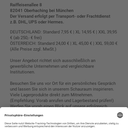
Raiffeisenallee 8
82041 Oberhaching bei München
Der Versand erfolgt per Transport- oder Frachtdienst
z.B. DHL, UPS oder Hermes.
DEUTSCHLAND: Standard 7,95 € | XL 14,95 € | XXL 39,95
€ (ab 250,- € frei)
ÖSTERREICH: Standard 24,00 € | XL 45,00 € | XXL 59,00 €
(Alle Preise zzgl. MwSt.)
Unser Angebot richtet sich ausschließlich an
gewerbliche Unternehmen und vergleichbare
Institutionen.
Besuchen Sie uns vor Ort für ein persönliches Gespräch
und lassen Sie sich in unserem Schauraum inspirieren.
Viele Lagerprodukte direkt zum Mitnehmen.
(Empfehlung: Vorab anrufen und Lagerbestand prüfen!)
Werfen Sie vorab einen Blick auf unsere erfolgreich
umgesetzten Referenzen & Projekte.