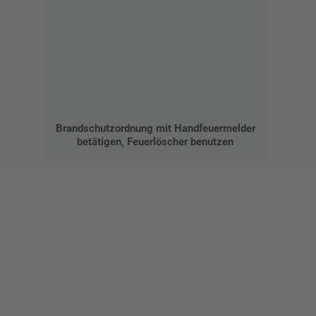
Brandschutzordnung mit Handfeuermelder
betätigen, Feuerlöscher benutzen
Gestalten Sie Ihr eigenes Schild mit unserem Konfigurator
"Schild-O-Mat"
Erstellen Sie schnell und