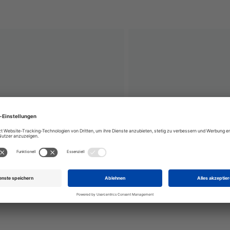
lraum für Kraftwagen Rauchen und
 Gebrauch von Feuer polizeilich
verboten
Einfahrt freiha