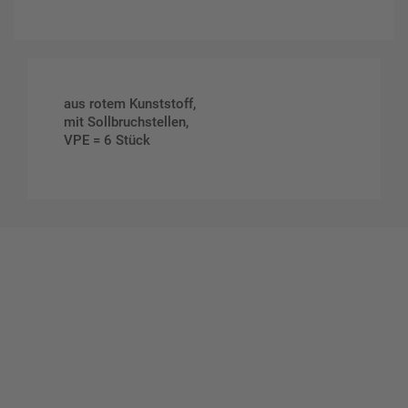
aus rotem Kunststoff,
mit Sollbruchstellen,
VPE = 6 Stück
Gestalten Sie Ihr eigenes Schild mit unserem Konfigurator
"Schild-O-Mat"