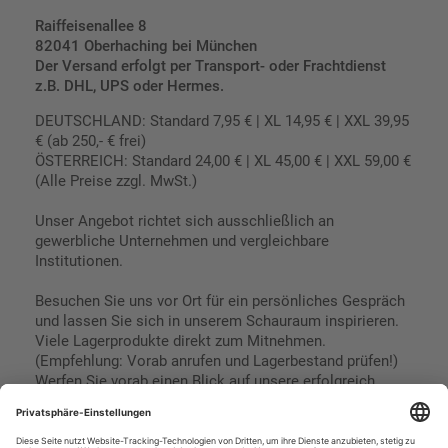
Raiffeisenallee 8
82041 Oberhaching bei München
Der Versand erfolgt per Transport- oder Frachtdienst
z.B. DHL, UPS oder Hermes.
DEUTSCHLAND: Standard 7,95 € | XL 14,95 € | XXL 39,95
€ (ab 250,- € frei)
ÖSTERREICH: Standard 24,00 € | XL 45,00 € | XXL 59,00 €
(Alle Preise zzgl. MwSt.)
Unser Angebot richtet sich ausschließlich an
gewerbliche Unternehmen und vergleichbare
Institutionen.
Besuchen Sie uns vor Ort für ein persönliches Gespräch
und lassen Sie sich in unserem Schauraum inspirieren.
Viele Lagerprodukte direkt zum Mitnehmen.
(Empfehlung: Vorab anrufen und Lagerbestand prüfen!)
Werfen Sie vorab einen Blick auf unsere erfolgreich
umgesetzten Referenzen & Projekte.