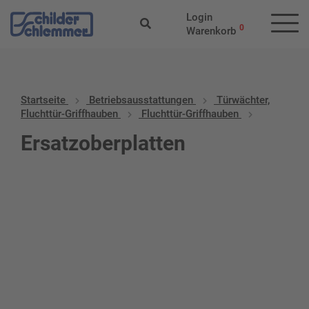
Login
0
Warenkorb
Startseite
Betriebs­aus­stattungen
Türwächter,
Fluchttür-Griffhauben
Fluchttür-Griffhauben
Ersatzoberplatten