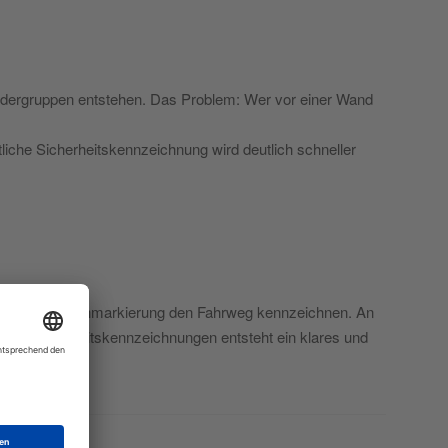
hildergruppen entstehen. Das Problem: Wer vor einer Wand
tliche Sicherheitskennzeichnung wird deutlich schneller
h kann eine Bodenmarkierung den Fahrweg kennzeichnen. An
ner Sicherheitskennzeichnungen entsteht ein klares und