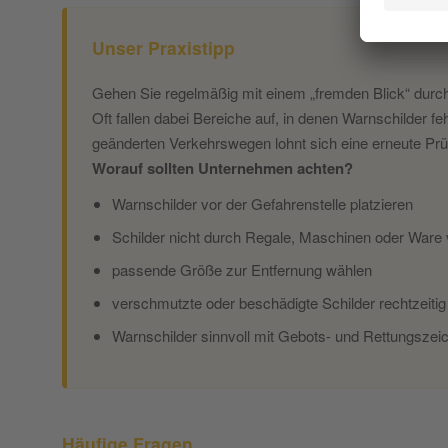
Unser Praxistipp
Gehen Sie regelmäßig mit einem „fremden Blick“ durch
Oft fallen dabei Bereiche auf, in denen Warnschilder 
geänderten Verkehrswegen lohnt sich eine erneute Prü
Worauf sollten Unternehmen achten?
Warnschilder vor der Gefahrenstelle platzieren
Schilder nicht durch Regale, Maschinen oder Ware
passende Größe zur Entfernung wählen
verschmutzte oder beschädigte Schilder rechtzeitig
Warnschilder sinnvoll mit Gebots- und Rettungszei
Häufige Fragen