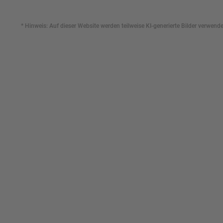
* Hinweis: Auf dieser Website werden teilweise KI-generierte Bilder verwende
Ges
Erst
indi