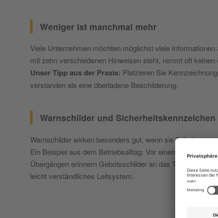
Weniger ist manchmal mehr
Viele Unternehmen möchten möglichst viele Informationen 
mit zehn verschiedenen Hinweisen steht, nimmt oft keinen
Unser Tipp aus der Praxis:
Platzieren Sie Kennzeichnungen
verstanden als eine überladene Beschilderung.
Warnschilder und Sicherheitskennzeichen 
Warnschilder wirken besonders gut, wenn sie Teil eines 
Ein Beispiel aus dem Betriebsalltag: Vor einem Bereich mi
Übergängen erinnern Gebotsschilder an das Tragen der vo
leicht verständliches Leitsystem.