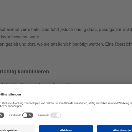
auf einmal vermitteln. Das führt jedoch häufig dazu, dass ganze Sc
 davon bewusst wahr.
 gezielt und dort, wo sie tatsächlich benötigt werden. Eine übersich
richtig kombinieren
durchdachten Kennzeichnungskonzeptes sind.
t Staplerverkehr weist ein Warnschild auf die Gefahr hin. Zusätzlic
rgeschriebenen Schutzausrüstung. Durch die Kombination verschiede