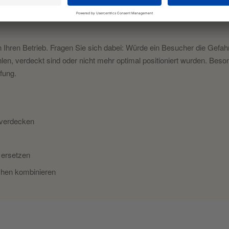
 Ihren Betrieb. Fragen Sie sich dabei: Würde ein Besucher die Gefah
fehlen, verdeckt sind oder nicht mehr optimal positioniert wurden. 
fung.
 verdecken
 ersetzen
chen kombinieren