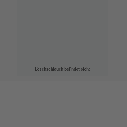
Löschschlauch befindet sich:
Gestalten Sie Ihr eigenes Schild mit unserem Konfigurator
"Schild-O-Mat"