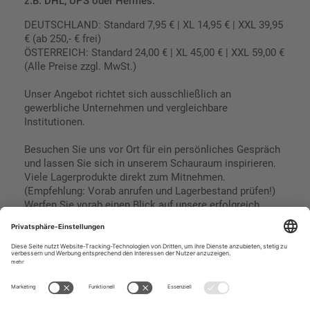
z.B. DHL, UPS oder Hermes.
DEUTSCHLAND: Standard 7,95 € | XL 14,95 € | XXL 39,95
€ (ab 250,- € frei)
ÖSTERREICH: Standard 24,00 € | XL 45,00 € | XXL 59,00 €
(Alle Preise zzgl. MwSt.)
Unser Angebot richtet sich ausschließlich an
gewerbliche Unternehmen und vergleichbare
Institutionen.
Besuchen Sie uns vor Ort für ein persönliches Gespräch
und lassen Sie sich in unserem Schauraum inspirieren.
Viele Lagerprodukte direkt zum Mitnehmen.
(Empfehlung: Vorab anrufen und Lagerbestand prüfen!)
Werfen Sie vorab einen Blick auf unsere erfolgreich
umgesetzten Referenzen & Projekte.
Geschäftsbedingungen
Paypal
Impressum
SEPA Lastschrift
Datenschutz
Kreditkarte
Vorkasse