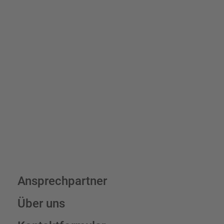
Bis zu einem Online-Bestellwert von 250,- € (exkl. MwSt.)
verrechnen wir eine Verpackungs- und Versandpauschale von
7,95 € (exkl. MwSt.) , darüber erfolgt der Versand fracht- und
verpackungsfrei.
Schilderkonfigurator
Ansprechpartner
Über uns