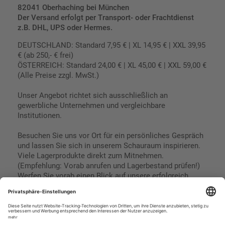
82041 Oberhaching bei München
Der Versand erfolgt per Transport- oder Frachtdienst
z.B. DHL, UPS oder Hermes.
DEUTSCHLAND: Standard 7,95 € | XL 14,95 € | XXL 39,95
€ (ab 250,- € frei)
ÖSTERREICH: Standard 24,00 € | XL 45,00 € | XXL 59,00 €
(Alle Preise zzgl. MwSt.)
Unser Angebot richtet sich ausschließlich an
gewerbliche Unternehmen und vergleichbare
Institutionen.
Besuchen Sie uns vor Ort für ein persönliches Gespräch
und lassen Sie sich in unserem Schauraum inspirieren.
Viele Lagerprodukte direkt zum Mitnehmen.
(Empfehlung: Vorab anrufen und Lagerbestand prüfen!)
Werfen Sie vorab einen Blick auf unsere erfolgreich
umgesetzten Referenzen & Projekte.
Geschäftsbedingungen
Paypal