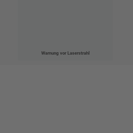
Warnung vor Laserstrahl
Gestalten Sie Ihr eigenes Schild mit unserem Konfigurator
"Schild-O-Mat"
Erstellen Sie schnell und