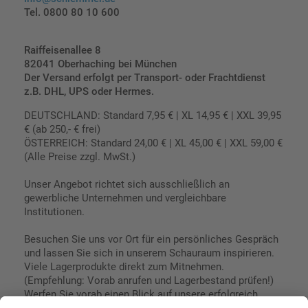
Tel. 0800 80 10 600
Raiffeisenallee 8
82041 Oberhaching bei München
Der Versand erfolgt per Transport- oder Frachtdienst
z.B. DHL, UPS oder Hermes.
DEUTSCHLAND: Standard 7,95 € | XL 14,95 € | XXL 39,95
€ (ab 250,- € frei)
ÖSTERREICH: Standard 24,00 € | XL 45,00 € | XXL 59,00 €
(Alle Preise zzgl. MwSt.)
Unser Angebot richtet sich ausschließlich an
gewerbliche Unternehmen und vergleichbare
Institutionen.
Besuchen Sie uns vor Ort für ein persönliches Gespräch
und lassen Sie sich in unserem Schauraum inspirieren.
Viele Lagerprodukte direkt zum Mitnehmen.
(Empfehlung: Vorab anrufen und Lagerbestand prüfen!)
Werfen Sie vorab einen Blick auf unsere erfolgreich