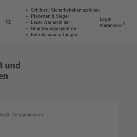
Schilder | Sicherheitskennzeichen
Plaketten & Siegel
Login
Laser Warnschilder
0
Warenkorb
Orientierungssysteme
Betriebs­aus­stattungen
t und
en
 MwSt.
Versandkosten