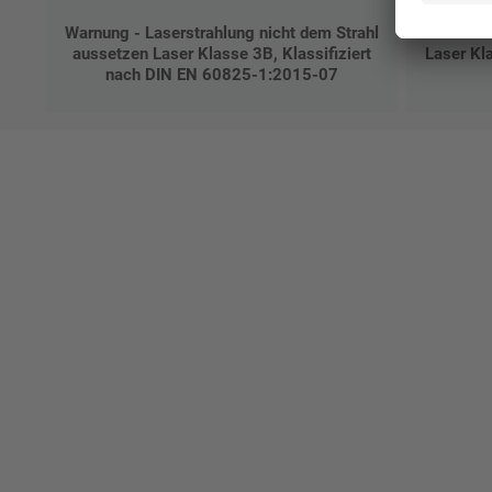
Warnung - Laserstrahlung nicht dem Strahl
Lasers
aussetzen Laser Klasse 3B, Klassifiziert
Laser Kla
nach DIN EN 60825-1:2015-07
Ges
Erst
indi