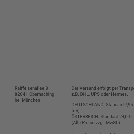
verrechnen wir eine Verpackungs- und Versandpauschale
von 7,95 € (exkl. MwSt.) , darüber erfolgt der Versand
fracht- und verpackungsfrei.
Schilderkonfigurator
Raiffeisenallee 8
Der Versand erfolgt per Transp
82041 Oberhaching
z.B. DHL, UPS oder Hermes.
bei München
DEUTSCHLAND: Standard 7,95 € |
frei)
ÖSTERREICH: Standard 24,00 € |
(Alle Preise zzgl. MwSt.)