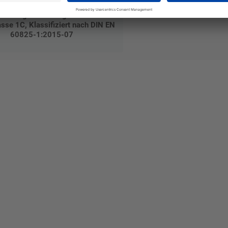
trahlung Anweisungen beachten
sse 1C, Klassifiziert nach DIN EN
60825-1:2015-07
talten Sie Ihr eigenes Schild mit unserem Konfigurator "Schild-O-
ellen Sie schnell und einfach
viduellen Schilder und Aufkl
Bis zu einem Online-Bestellwert von 250,- € (exkl. MwSt.)