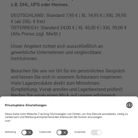
z.B. DHL, UPS oder Hermes.
DEUTSCHLAND: Standard 7,95 € | XL 14,95 € | XXL 39,95
€ (ab 250,- € frei)
ÖSTERREICH: Standard 24,00 € | XL 45,00 € | XXL 59,00 €
(Alle Preise zzgl. MwSt.)
Unser Angebot richtet sich ausschließlich an
gewerbliche Unternehmen und vergleichbare
Institutionen.
Besuchen Sie uns vor Ort für ein persönliches Gespräch
und lassen Sie sich in unserem Schauraum inspirieren.
Viele Lagerprodukte direkt zum Mitnehmen.
(Empfehlung: Vorab anrufen und Lagerbestand prüfen!)
Werfen Sie vorab einen Blick auf unsere erfolgreich
umgesetzten Referenzen & Projekte.
Geschäftsbedingungen
Paypal
Impressum
SEPA Lastschrift
Datenschutz
Kreditkarte