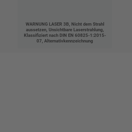
WARNUNG LASER 3B, Nicht dem Strahl
aussetzen, Unsichtbare Laserstrahlung,
Klassifiziert nach DIN EN 60825-1:2015-
07, Alternativkennzeichnung
Gestalten Sie Ihr eigenes Schild mit unserem Konfigurator
"Schild-O-Mat"
Erstellen Sie schnell und
einfach Ihre individuellen