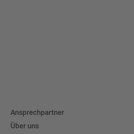
Schilder und Aufkleber.
Bis zu einem Online-Bestellwert von 250,- € (exkl. MwSt.)
verrechnen wir eine Verpackungs- und Versandpauschale von
7,95 € (exkl. MwSt.) , darüber erfolgt der Versand fracht- und
verpackungsfrei.
Schilderkonfigurator
Ansprechpartner
Über uns